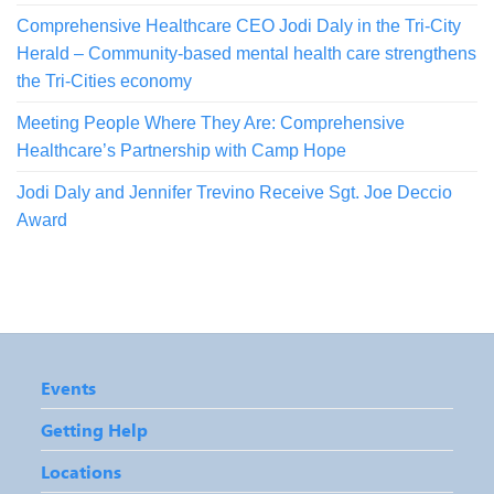
Comprehensive Healthcare CEO Jodi Daly in the Tri-City
Herald – Community-based mental health care strengthens
the Tri-Cities economy
Meeting People Where They Are: Comprehensive
Healthcare’s Partnership with Camp Hope
Jodi Daly and Jennifer Trevino Receive Sgt. Joe Deccio
Award
Events
Getting Help
Locations